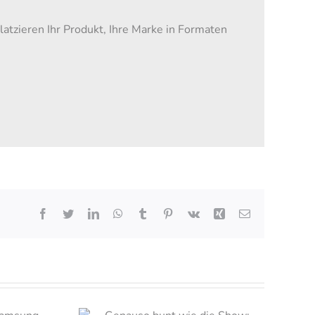
tzieren Ihr Produkt, Ihre Marke in Formaten
Facebook
Twitter
LinkedIn
WhatsApp
Tumblr
Pinterest
Vk
Xing
Email