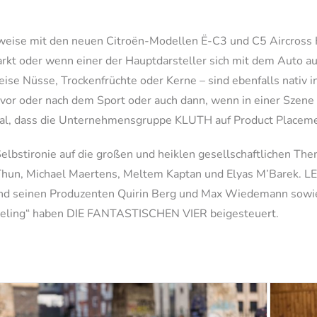
eise mit den neuen Citroën-Modellen Ë-C3 und C5 Aircross H
arkt oder wenn einer der Hauptdarsteller sich mit dem Auto a
 Nüsse, Trockenfrüchte oder Kerne – sind ebenfalls nativ in
 vor oder nach dem Sport oder auch dann, wenn in einer Szene
Mal, dass die Unternehmensgruppe KLUTH auf Product Placemen
stironie auf die großen und heiklen gesellschaftlichen Theme
n Thun, Michael Maertens, Meltem Kaptan und Elyas M’Barek. L
d seinen Produzenten Quirin Berg und Max Wiedemann sowie 
feeling“ haben DIE FANTASTISCHEN VIER beigesteuert.